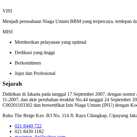
VISI
Menjadi perusahaan Niaga Umum BBM yang terpercaya, terdepan da
MISI
Memberikan pelayanan yang optimal
Dedikasi yang tinggi
Berkomitmen
Jujur dan Profesional
Sejarah
Didirikan di Jakarta pada tanggal 17 September 2007, dengan nom
11-2007, dan akte perubahan terakhir No.44 tanggal 24 September 2
C00201103302 dan bersertifikat Izin Niaga Umum (INU) dengan 
Ruko The Beige Kav. B3 No. 114 Jl. Raya Cilangkap, Cipayung Jaka
021 8440 722
021 8430 1182
masinton_jkt@yahoo.com