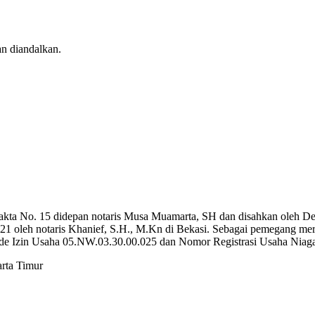
n diandalkan.
or akta No. 15 didepan notaris Musa Muamarta, SH dan disahkan ol
021 oleh notaris Khanief, S.H., M.Kn di Bekasi. Sebagai pemegang m
Kode Izin Usaha 05.NW.03.30.00.025 dan Nomor Registrasi Usaha
rta Timur